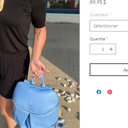
Prix
89,95 $
Grandeur
*
Sélectionner
Quantité
*
Aj