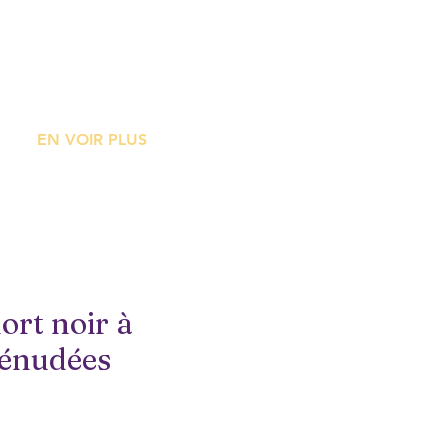
ME
EN VOIR PLUS
rt noir à
dénudées