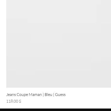
Jeans Coupe Maman | Bleu | Guess
Prix
118,00 $