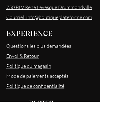
750 BLV René Lévesque Drummondville
Courriel: info@boutiqueplateforme.com
EXPERIENCE
Questions les plus demandées
Envoi & Retour
Politique du magasin
Mode
de paiements acceptés
Politique de confidentialité
RESTEZ
INFORMÉS