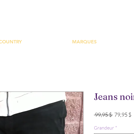
UTIQUE PLATEFOR
COUNTRY
MARQUES
Jeans noi
Prix
P
 99,95 $ 
79,95 $
original
p
Grandeur
*