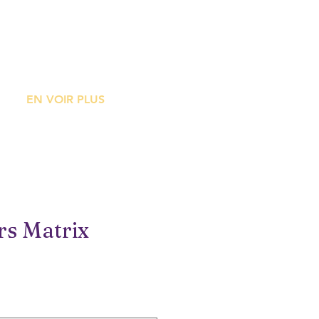
ME
EN VOIR PLUS
rs Matrix
rix
romotionnel