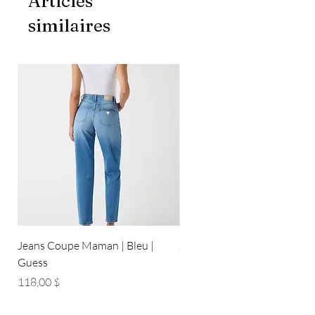
Articles
similaires
Jeans Coupe Maman | Bleu |
Jeans Coupe Droite | Bleu pâ
Guess
Guess
Prix
Prix
118,00 $
118,00 $