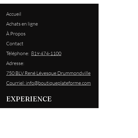
Accueil
Achats en ligne
À Propos
Contact
Téléphone:
819 474-1100
Adresse:
750 BLV René Lévesque Drummondville
Courriel: info@boutiqueplateforme.com
EXPERIENCE
Questions les plus demandées
Envoi & Retour
Politique du magasin