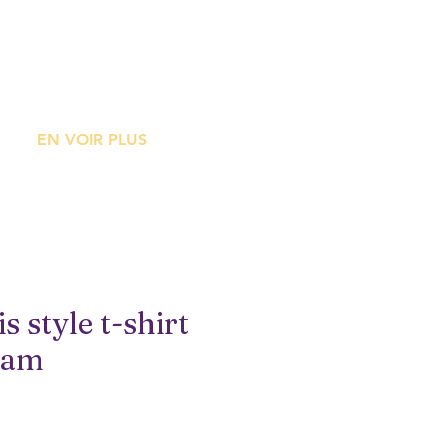
ME
EN VOIR PLUS
s style t-shirt
dam