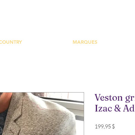
UTIQUE PLATEFOR
COUNTRY
MARQUES
Veston gri
Izac & A
Prix
199,95 $