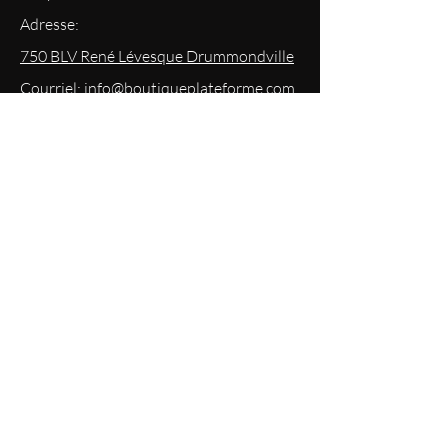
Adresse:
750 BLV René Lévesque Drummondville
Courriel: info@boutiqueplateforme.com
EXPERIENCE
Questions les plus demandées
Envoi & Retour
Politique du magasin
Mode
de paiements acceptés
Politique de confidentialité
RESTEZ
INFORMÉS