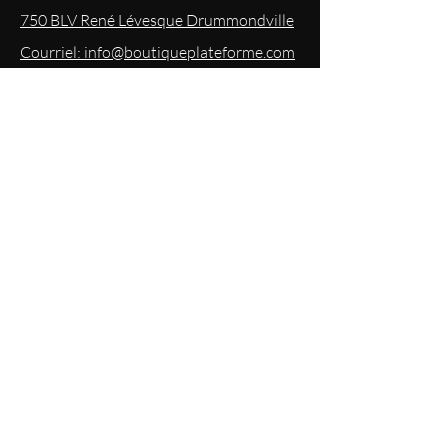
750 BLV René Lévesque Drummondville
Courriel: info@boutiqueplateforme.com
EXPERIENCE
Questions les plus demandées
Envoi & Retour
Politique du magasin
Mode
de paiements acceptés
Politique de confidentialité
RESTEZ
INFORMÉS