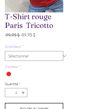
T-Shirt rouge
Paris Tricotto
Prix
Prix
 99,95 $ 
89,95 $
original
promotionnel
Grandeur
*
Couleur
*
Quantité
*
Ajouter au panier