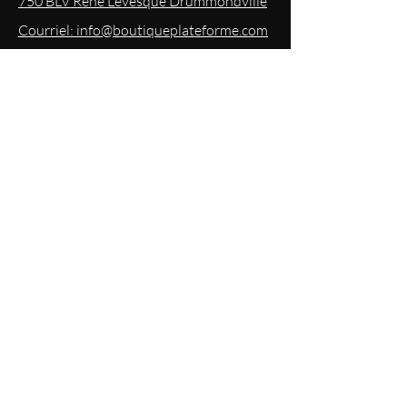
750 BLV René Lévesque Drummondville
Courriel: info@boutiqueplateforme.com
EXPERIENCE
Questions les plus demandées
Envoi & Retour
Politique du magasin
Mode
de paiements acceptés
Politique de confidentialité
RESTEZ
INFORMÉS