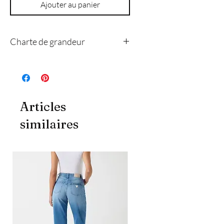
Ajouter au panier
Charte de grandeur
4
8
10
12
14
Articles
xs
s
m
l
xl
similaires
Poitrine
84
89
94
102
109
(cm)
Taille
69
74
79
86
94
(cm)
Hanche
94
99
104
112
119
(cm)