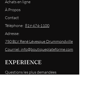
Achats en ligne
À Propos
Contact
Téléphone:
819 474-1100
Adresse:
750 BLV René Lévesque Drummondville
Courriel: info@boutiqueplateforme.com
EXPERIENCE
Questions les plus demandées
Envoi & Retour
Politique du magasin
Mode
de paiements acceptés
Politique de confidentialité