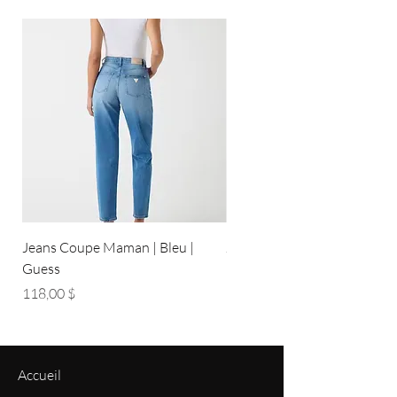
Jeans Coupe Maman | Bleu |
Jeans Coupe Droite | Bleu pâ
Guess
Guess
Prix
Prix
118,00 $
118,00 $
Accueil