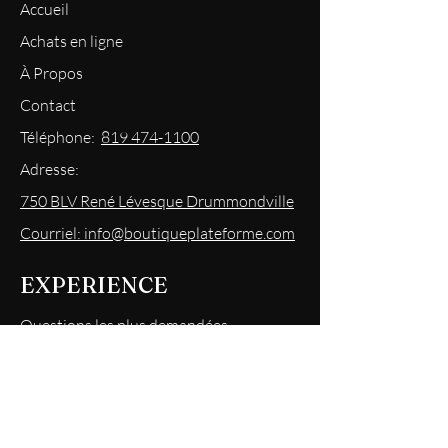
Accueil
Achats en ligne
À Propos
Contact
Téléphone:
819 474-1100
Adresse:
750 BLV René Lévesque Drummondville
Courriel: info@boutiqueplateforme.com
EXPERIENCE
Questions les plus demandées
Envoi & Retour
Politique du magasin
Mode
de paiements acceptés