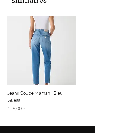
similaires
Jeans Coupe Maman | Bleu |
Jeans Coupe Droite | Bleu pâ
Guess
Guess
Prix
Prix
118,00 $
118,00 $