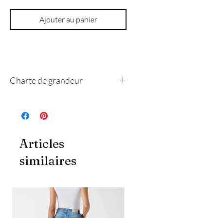
Ajouter au panier
Charte de grandeur
4
8
10
12
14
Articles
xs
s
m
l
xl
similaires
Poitrine
84
89
94
102
109
(cm)
Taille
69
74
79
86
94