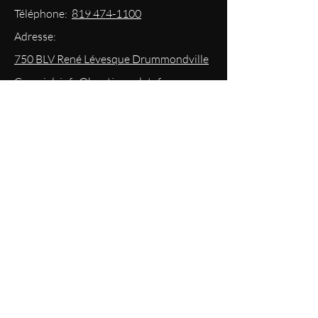
Téléphone:
819 474-1100
Adresse:
750 BLV René Lévesque Drummondville
Courriel: info@boutiqueplateforme.com
EXPERIENCE
Questions les plus demandées
Envoi & Retour
Politique du magasin
Mode
de paiements acceptés
Politique de confidentialité
RESTEZ
INFORMÉS