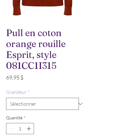
Pull en coton
orange rouille
Esprit, style
081CC1I315
Prix
69,95 $
Grandeur
*
Quantité
*