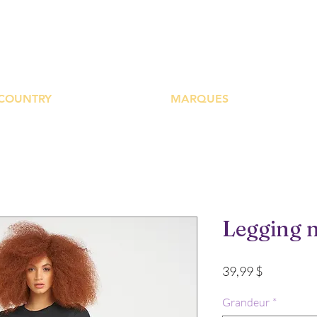
UTIQUE PLATEFOR
COUNTRY
MARQUES
Legging n
Prix
39,99 $
Grandeur
*