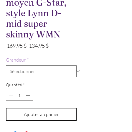
moyen G-Star,
style Lynn D-
mid super
skinny WMN
Prix
Prix
 169,95 $ 
134,95 $
original
promotionnel
Grandeur
*
Quantité
*
Ajouter au panier