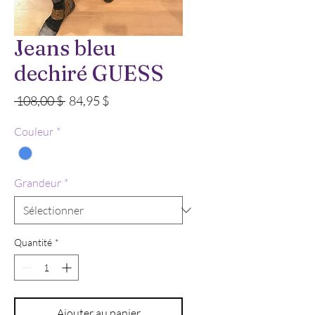
Jeans bleu
dechiré GUESS
Prix
Prix
 108,00 $ 
84,95 $
original
promotionnel
Couleur
*
Grandeur
*
Quantité
*
Ajouter au panier