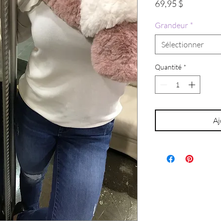
Prix
69,95 $
Grandeur
*
Sélectionner
Quantité
*
Aj