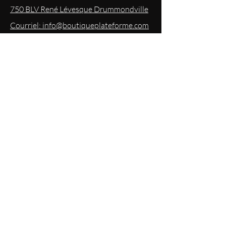
750 BLV René Lévesque Drummondville
Courriel: info@boutiqueplateforme.com
EXPERIENCE
Questions les plus demandées
Envoi & Retour
Politique du magasin
Mode
de paiements acceptés
Politique de confidentialité
RESTEZ
INFORMÉS