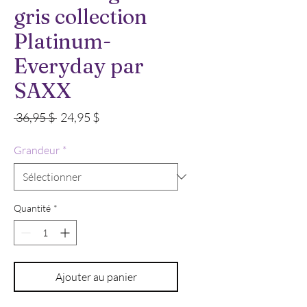
gris collection
Platinum-
Everyday par
SAXX
Prix
Prix
 36,95 $ 
24,95 $
original
promotionnel
Grandeur
*
Quantité
*
Ajouter au panier