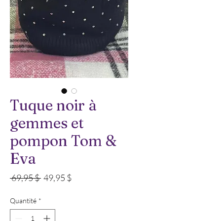
Tuque noir à
gemmes et
pompon Tom &
Eva
Prix
Prix
 69,95 $ 
49,95 $
original
promotionnel
Quantité
*