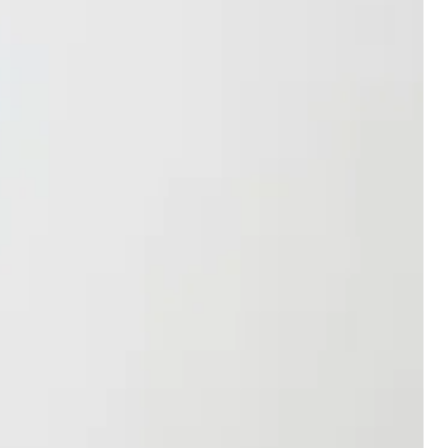
de notre boutique, de nouveaux
visite !
et d’autres mises à jour.
ents
Visa, Master Card