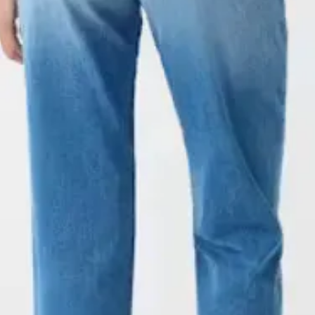
courriels au sujet 
Merci de votre belle 
produits, de soldes 
Méthode de Paiem
- Cartes de Crédit 
- PayPal