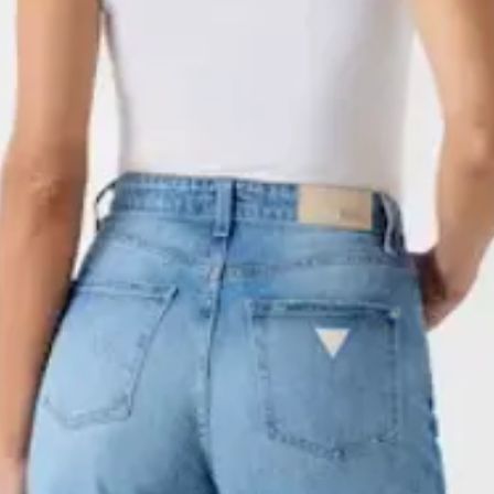
Tous les frais de liv
remboursables et les
Taxes
de la commande doi
Les taxes ne conce
l’acheteur. Nous su
passées depuis le 
soient expédiés av
Politique de confide
de suivi, comme no
Lorsque vous effect
responsables des 
dans le cadre de no
pendant le transport
vente, nous recueil
retournés dans l'éta
personnels que vous
cas échéant, les ét
nom, votre adresse 
attachées. Les arti
Lorsque vous navig
ou portés pourraien
recevons aussi aut
client à ses frais. 
protocole Internet 
retour soit traité.
qui nous permet d’ob
du navigateur et du
Toutes les commande
utilisez.
sont des ventes fe
Marketing par courri
échangeable.
permission, nous p