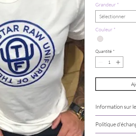
Grandeur
*
Sélectionner
Couleur
*
Quantité
*
Aj
Information sur l
Notez que si vous v
Politique d'échan
cela implique que n
grandeurs.