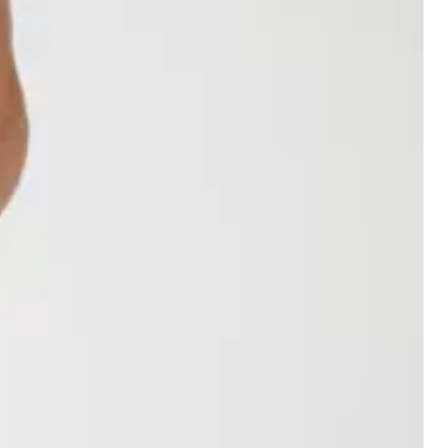
raison initiaux ne sont pas
 frais de livraison pour le retour
vent être assumés par
rnent que les commandes
ggérons que tous les retours
Canada.
ec une assurance et un numéro
ntialité
us ne pouvons pas être tenus
uez un achat sur notre boutique,
commandes égarées ou abîmées
tre processus d’achat et de
. Tous les articles doivent être
lons les renseignements
t original et non portés. Dans le
 nous fournissez, tels que votre
iquettes doivent également y être
et votre adresse courriel.
cles retournés endommagés, salis
uez sur notre boutique, nous
t être refusés et renvoyés au
omatiquement l’adresse de
Prévoyez 30 jours pour que votre
(adresse IP) de votre ordinateur,
tenir plus de détails au sujet
 système d’exploitation que vous
s spéciales et les items soldés
rmes, donc non remboursable ni
el (le cas échéant): Avec votre
ourrions vous envoyer des