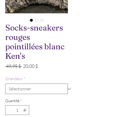
Socks-sneakers
rouges
pointillées blanc
Ken's
Prix
Prix
 49,95 $ 
20,00 $
original
promotionnel
Grandeur
*
Quantité
*