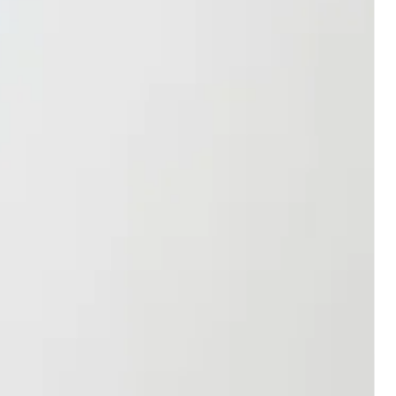
de notre boutique, de nouveaux
visite !
et d’autres mises à jour.
ents
Visa, Master Card