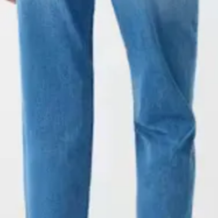
courriels au sujet 
Merci de votre belle 
produits, de soldes 
Méthode de Paiem
- Cartes de Crédit 
- PayPal