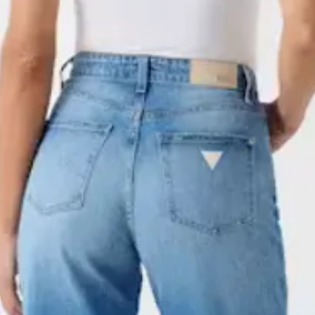
Tous les frais de liv
remboursables et les
Taxes
de la commande doi
Les taxes ne conce
l’acheteur. Nous su
passées depuis le 
soient expédiés av
Politique de confide
de suivi, comme no
Lorsque vous effect
responsables des 
dans le cadre de no
pendant le transport
vente, nous recueil
retournés dans l'éta
personnels que vous
cas échéant, les ét
nom, votre adresse 
attachées. Les arti
Lorsque vous navig
ou portés pourraien
recevons aussi aut
client à ses frais. 
protocole Internet 
retour soit traité.
qui nous permet d’ob
du navigateur et du
Toutes les commande
utilisez.
sont des ventes fe
Marketing par courri
échangeable.
permission, nous p