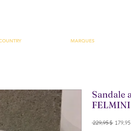
UTIQUE PLATEFOR
COUNTRY
MARQUES
Sandale 
FELMINI
Prix
 229,95 $ 
179,95
original