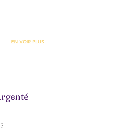
ME
EN VOIR PLUS
argenté
Prix
 $
promotionnel