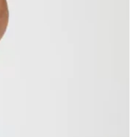
raison initiaux ne sont pas
 frais de livraison pour le retour
vent être assumés par
rnent que les commandes
ggérons que tous les retours
Canada.
ec une assurance et un numéro
ntialité
us ne pouvons pas être tenus
uez un achat sur notre boutique,
commandes égarées ou abîmées
tre processus d’achat et de
. Tous les articles doivent être
lons les renseignements
t original et non portés. Dans le
 nous fournissez, tels que votre
iquettes doivent également y être
et votre adresse courriel.
cles retournés endommagés, salis
uez sur notre boutique, nous
t être refusés et renvoyés au
omatiquement l’adresse de
Prévoyez 30 jours pour que votre
(adresse IP) de votre ordinateur,
tenir plus de détails au sujet
 système d’exploitation que vous
s spéciales et les items soldés
rmes, donc non remboursable ni
el (le cas échéant): Avec votre
ourrions vous envoyer des