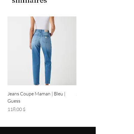
similaires
Jeans Coupe Maman | Bleu |
Jeans Coupe Droite | Bleu pâ
Guess
Guess
Prix
Prix
118,00 $
118,00 $