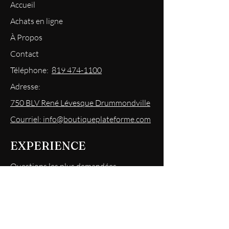
Accueil
Achats en ligne
À Propos
Contact
Téléphone:
819 474-1100
Adresse:
750 BLV René Lévesque Drummondville
Courriel: info@boutiqueplateforme.com
EXPERIENCE
Questions les plus demandées
Envoi & Retour
Politique du magasin
Mode
de paiements acceptés