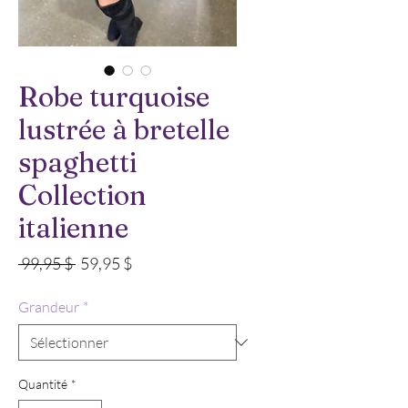
Robe turquoise
lustrée à bretelle
spaghetti
Collection
italienne
Prix
Prix
 99,95 $ 
59,95 $
original
promotionnel
Grandeur
*
Quantité
*