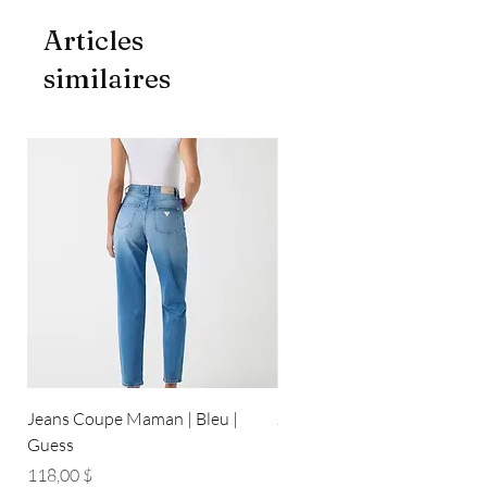
Articles
similaires
Jeans Coupe Maman | Bleu |
Jeans Coupe Droite | Bleu pâ
Guess
Guess
Prix
Prix
118,00 $
118,00 $