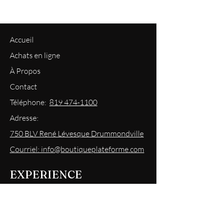
Accueil
Achats en ligne
À Propos
Contact
Téléphone:
819 474-1100
Adresse:
750 BLV René Lévesque Drummondville
Courriel: info@boutiqueplateforme.com
EXPERIENCE
Questions les plus demandées
Envoi & Retour