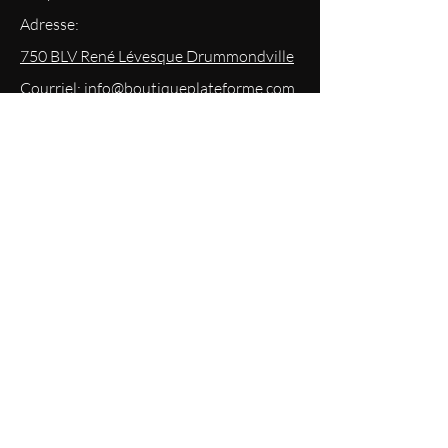
Adresse:
750 BLV René Lévesque Drummondville
Courriel: info@boutiqueplateforme.com
EXPERIENCE
Questions les plus demandées
Envoi & Retour
Politique du magasin
Mode
de paiements acceptés
Politique de confidentialité
RESTEZ
INFORMÉS