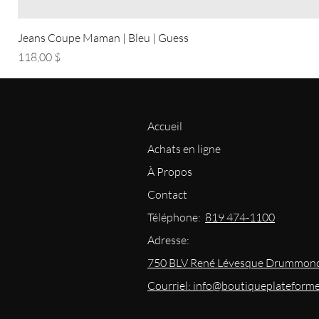
Jeans Coupe Maman | Bleu | Guess
Prix
118,00 $
Accueil
Achats en ligne
À Propos
Contact
Téléphone:
819 474-1100
Adresse:
750 BLV René Lévesque Drummond
Courriel: info@boutiqueplateform