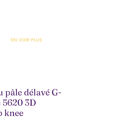
ME
EN VOIR PLUS
u pâle délavé G-
le 5620 3D
p knee