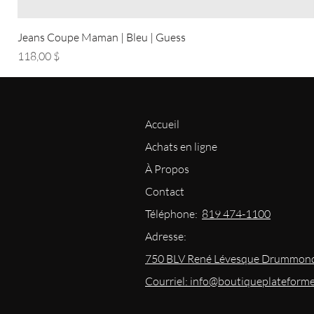
Jeans Coupe Maman | Bleu | Guess
Prix
118,00 $
Accueil
Achats en ligne
À Propos
Contact
Téléphone:
819 474-1100
Adresse:
750 BLV René Lévesque Drummond
Courriel: info@boutiqueplateform