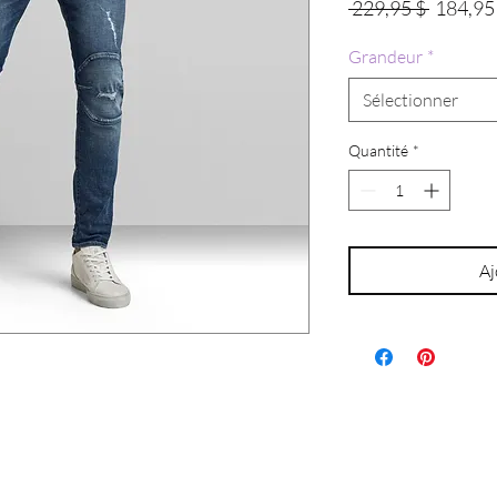
Prix
 229,95 $ 
184,95
original
Grandeur
*
Sélectionner
Quantité
*
Aj