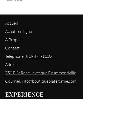
Accueil
Achats en ligne
À Propos
Contact
Téléphone:
819 474-1100
Adresse:
750 BLV René Lévesque Drummondville
Courriel: info@boutiqueplateforme.com
EXPERIENCE
Questions les plus demandées
Envoi & Retour