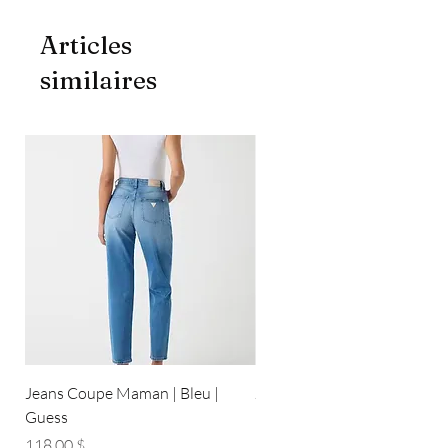
Articles
similaires
Jeans Coupe Maman | Bleu |
Jeans Coupe Droite | Bleu pâ
Guess
Guess
Prix
Prix
118,00 $
118,00 $