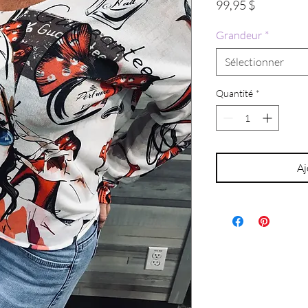
Prix
99,95 $
Grandeur
*
Sélectionner
Quantité
*
Aj