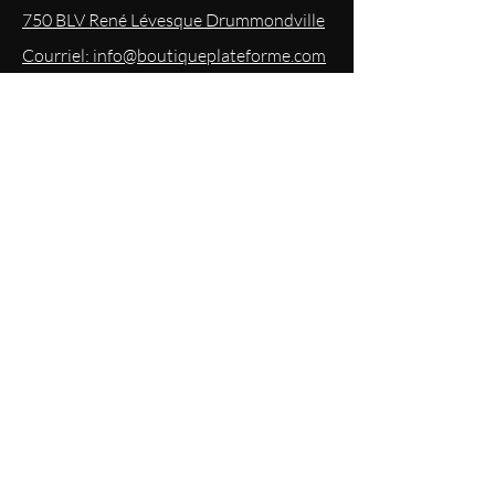
750 BLV René Lévesque Drummondville
Courriel: info@boutiqueplateforme.com
EXPERIENCE
Questions les plus demandées
Envoi & Retour
Politique du magasin
Mode
de paiements acceptés
Politique de confidentialité
RESTEZ
INFORMÉS