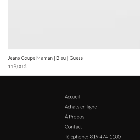
Jeans Coupe Maman | Bleu | Guess
Prix
118,00 $
Accueil
Achats en ligne
À Propos
Contact
Téléphone:
819 474-1100