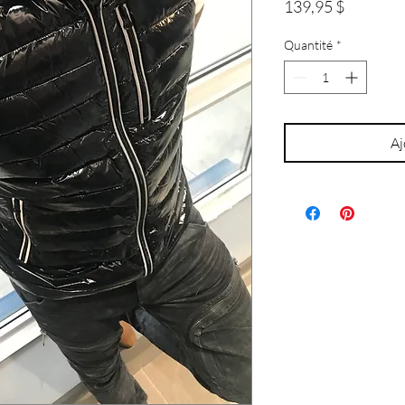
Prix
139,95 $
Quantité
*
Aj