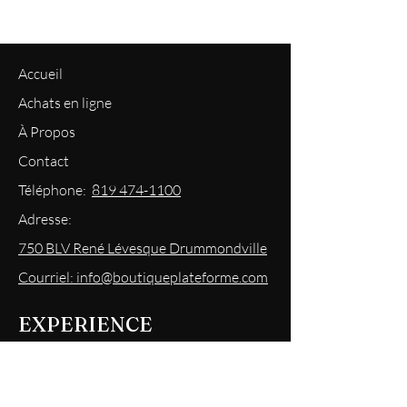
Accueil
Achats en ligne
À Propos
Contact
Téléphone:
819 474-1100
Adresse:
750 BLV René Lévesque Drummondville
Courriel: info@boutiqueplateforme.com
EXPERIENCE
Questions les plus demandées
Envoi & Retour