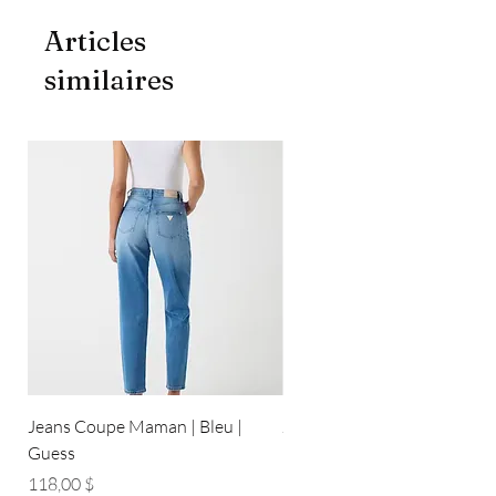
Articles
similaires
Jeans Coupe Maman | Bleu |
Jeans Coupe Droite | Bleu pâ
Guess
Guess
Prix
Prix
118,00 $
118,00 $