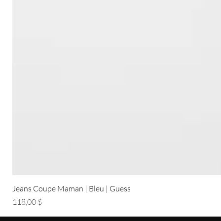
Jeans Coupe Maman | Bleu | Guess
Prix
118,00 $