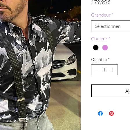
Prix
179,95 $
Grandeur
*
Sélectionner
Couleur
*
Quantité
*
Aj