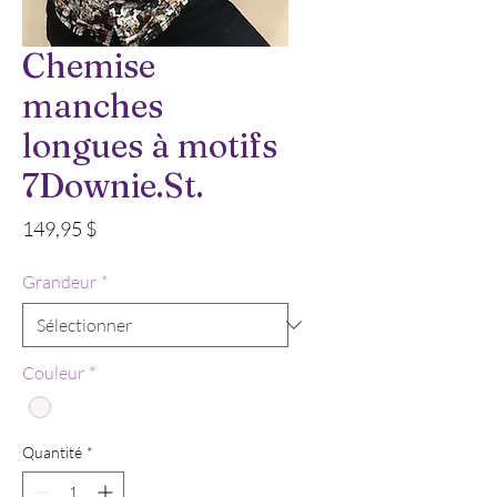
Chemise
manches
longues à motifs
7Downie.St.
Prix
149,95 $
Grandeur
*
Couleur
*
Quantité
*