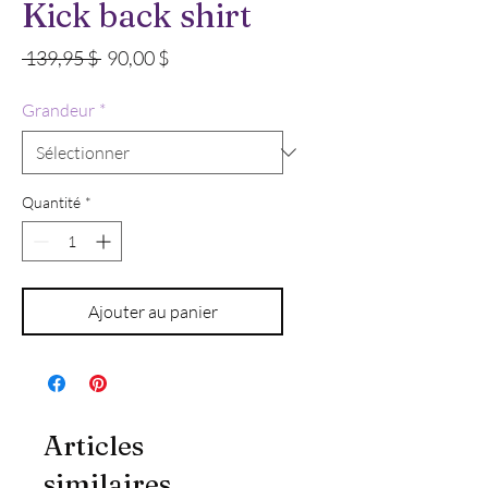
Kick back shirt
Prix
Prix
 139,95 $ 
90,00 $
original
promotionnel
Grandeur
*
Quantité
*
Ajouter au panier
Articles
similaires