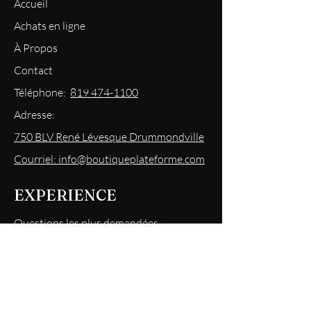
Accueil
Achats en ligne
À Propos
Contact
Téléphone:
819 474-1100
Adresse:
750 BLV René Lévesque Drummondville
Courriel: info@boutiqueplateforme.com
EXPERIENCE
Questions les plus demandées
Envoi & Retour
Politique du magasin
Mode
de paiements acceptés