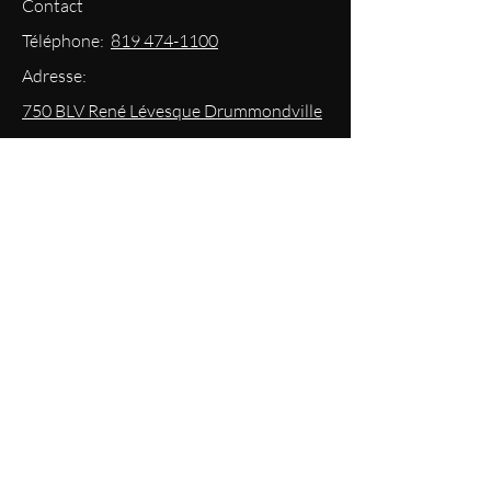
Contact
Téléphone:
819 474-1100
Adresse:
750 BLV René Lévesque Drummondville
Courriel: info@boutiqueplateforme.com
EXPERIENCE
Questions les plus demandées
Envoi & Retour
Politique du magasin
Mode
de paiements acceptés
Politique de confidentialité
RESTEZ
INFORMÉS