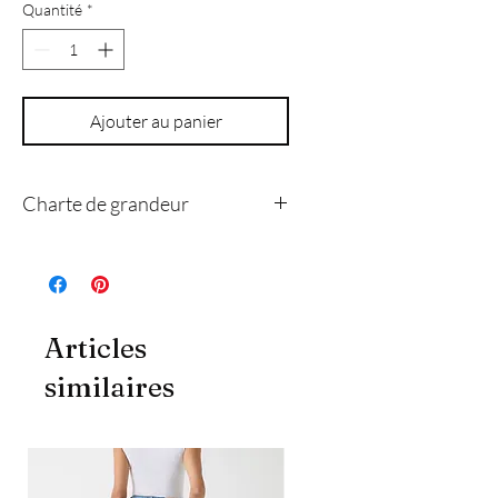
Quantité
*
Ajouter au panier
Charte de grandeur
4
8
10
12
14
Articles
xs
s
m
l
xl
similaires
Poitrine
84
89
94
102
109
(cm)
Taille
69
74
79
86
94