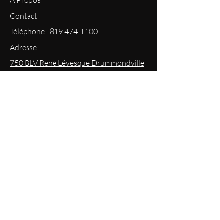
À Propos
Contact
Téléphone:
819 474-1100
Adresse:
750 BLV René Lévesque Drummondville
Courriel: info@boutiqueplateforme.com
EXPERIENCE
Questions les plus demandées
Envoi & Retour
Politique du magasin
Mode
de paiements acceptés
Politique de confidentialité
RESTEZ