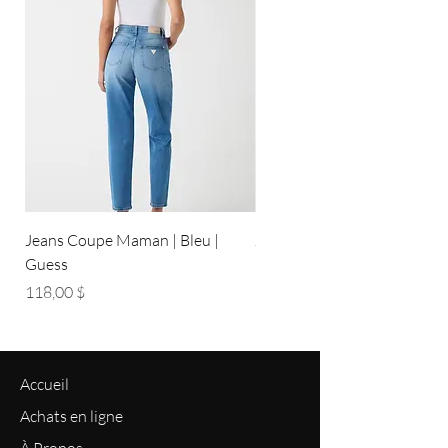
Jeans Coupe Maman | Bleu |
Jeans Coupe Droite | Bleu pâ
Guess
Guess
Prix
Prix
118,00 $
118,00 $
Accueil
Achats en ligne