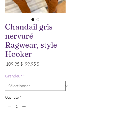
Chandail gris
nervuré
Ragwear, style
Hooker
Prix
Prix
 109,95 $ 
99,95 $
original
promotionnel
Grandeur
*
Quantité
*