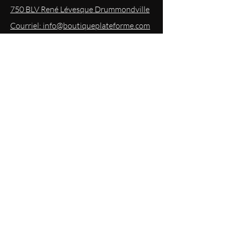
750 BLV René Lévesque Drummondville
Courriel: info@boutiqueplateforme.com
EXPERIENCE
Questions les plus demandées
Envoi & Retour
Politique du magasin
Mode
de paiements acceptés
Politique de confidentialité
RESTEZ
INFORMÉS