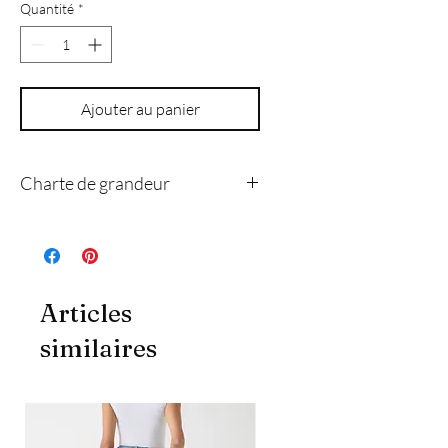
Quantité
*
Ajouter au panier
Charte de grandeur
4
8
10
12
14
Articles
xs
s
m
l
xl
similaires
Poitrine
84
89
94
102
109
(cm)
Taille
69
74
79
86
94