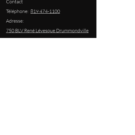
Contact
Téléphone:
819 474-1100
Adresse:
750 BLV René Lévesque Drummondville
Courriel: info@boutiqueplateforme.com
EXPERIENCE
Questions les plus demandées
Envoi & Retour
Politique du magasin
Mode
de paiements acceptés
Politique de confidentialité
RESTEZ
INFORMÉS