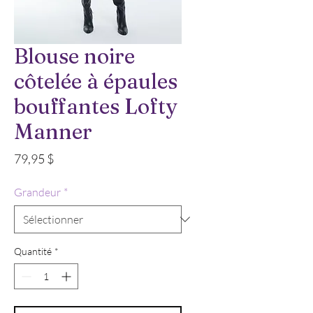
Blouse noire
côtelée à épaules
bouffantes Lofty
Manner
Prix
79,95 $
Grandeur
*
Quantité
*