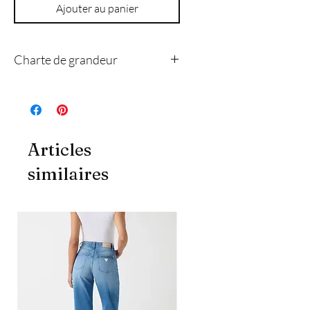
Ajouter au panier
Charte de grandeur
4
8
10
12
14
Articles
xs
s
m
l
xl
similaires
Poitrine
84
89
94
102
109
(cm)
Taille
69
74
79
86
94
(cm)
Hanche
94
99
104
112
119
(cm)