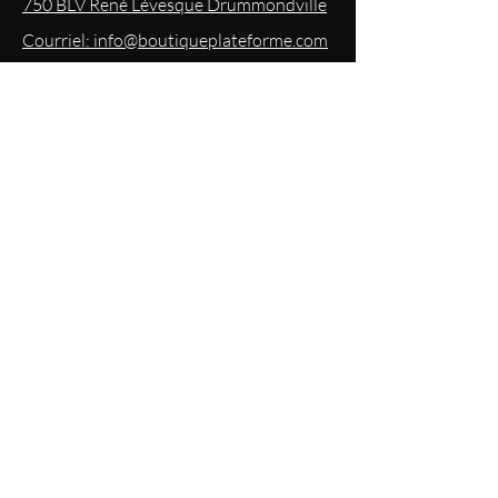
750 BLV René Lévesque Drummondville
Courriel: info@boutiqueplateforme.com
EXPERIENCE
Questions les plus demandées
Envoi & Retour
Politique du magasin
Mode
de paiements acceptés
Politique de confidentialité
RESTEZ
INFORMÉS