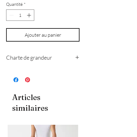
Quantité
*
Ajouter au panier
Charte de grandeur
4
8
10
12
14
Articles
xs
s
m
l
xl
similaires
Poitrine
84
89
94
102
109
(cm)
Taille
69
74
79
86
94