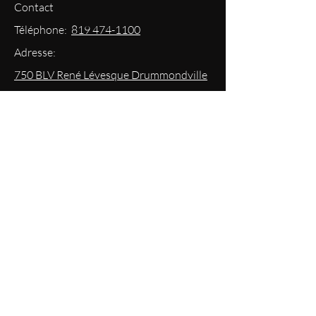
Contact
Téléphone:
819 474-1100
Adresse:
750 BLV René Lévesque Drummondville
Courriel: info@boutiqueplateforme.com
EXPERIENCE
Questions les plus demandées
Envoi & Retour
Politique du magasin
Mode
de paiements acceptés
Politique de confidentialité
RESTEZ
INFORMÉS