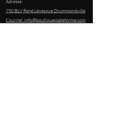
Adresse:
750 BLV René Lévesque Drummondville
Courriel: info@boutiqueplateforme.com
EXPERIENCE
Questions les plus demandées
Envoi & Retour
Politique du magasin
Mode
de paiements acceptés
Politique de confidentialité
RESTEZ
INFORMÉS