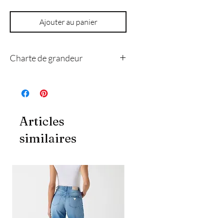
Ajouter au panier
Charte de grandeur
4
8
10
12
14
Articles
xs
s
m
l
xl
similaires
Poitrine
84
89
94
102
109
(cm)
Taille
69
74
79
86
94
(cm)
Hanche
94
99
104
112
119