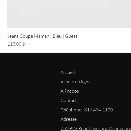
Jeans Coupe Maman | Bleu | Guess
Prix
118,00 $
Accueil
Achats en ligne
À Propos
Contact
Téléphone:
819 474-1100
Adresse:
750 BLV René Lévesque Drummond