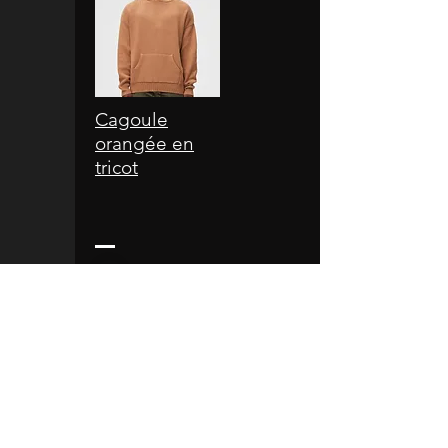
Cagoule
orangée en
tricot
Acheter en ligne