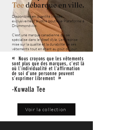
Tee
débarque en ville.
Disponibles en quantité limitée
exclusivement à votre boutique Plateforme à
Drummondville.
C'est une marque canadienne qui se
spécialise dans le
street style.
L'entreprise
mise sur la qualité et la durabilité de ses
vêtements tout en étant au goût du jour.
«
Nous croyons que les vêtements
sont plus que des marques, c'est là
où l'individualité et l'affirmation
de soi d'une personne peuvent
»
s'exprimer librement
-Kuwalla Tee
Voir la collection