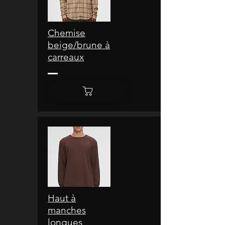
Chemise
beige/brune à
carreaux
Haut à
manches
longues